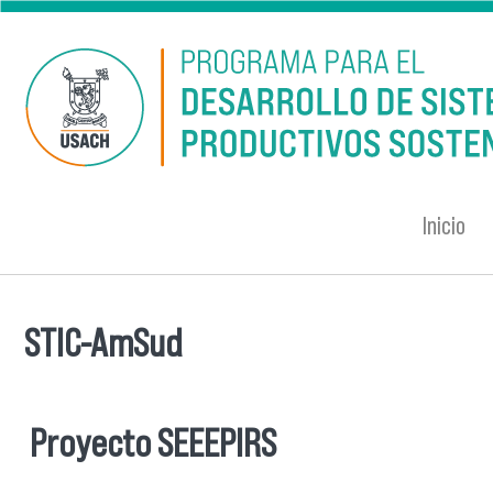
Pasar al contenido principal
Inicio
STIC-AmSud
Se encuentra usted aquí
Proyecto SEEEPIRS