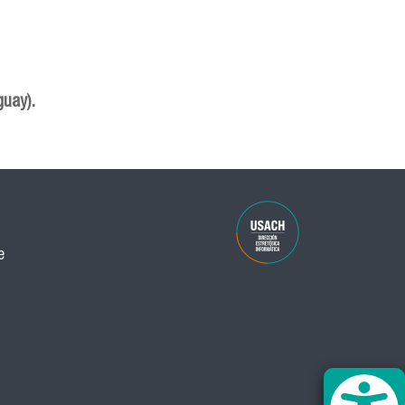
guay).
e