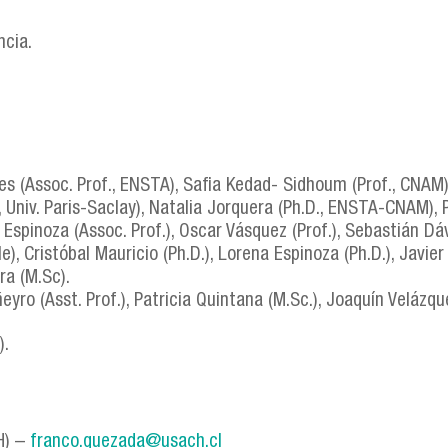
ncia.
es (Assoc. Prof., ENSTA), Safia Kedad- Sidhoum (Prof., CNAM)
., Univ. Paris-Saclay), Natalia Jorquera (Ph.D., ENSTA-CNAM), 
spinoza (Assoc. Prof.), Oscar Vásquez (Prof.), Sebastián Dávil
le), Cristóbal Mauricio (Ph.D.), Lorena Espinoza (Ph.D.), Javi
era (M.Sc).
eyro (Asst. Prof.), Patricia Quintana (M.Sc.), Joaquín Velázqu
).
H) –
franco.quezada@usach.cl