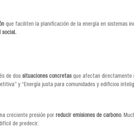
ón
que faciliten la planificación de la energía en sistemas in
 social
.
vés de dos
situaciones concretas
que afectan directamente nu
titiva” y “Energía justa para comunidades y edificios inteli
na creciente presión por
reducir emisiones de carbono
. Muc
ifícil de predecir.