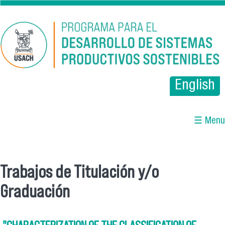
Pasar al contenido principal
English
☰ Menu
Trabajos de Titulación y/o
Se encuentra usted aquí
Graduación